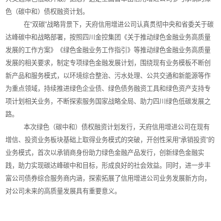
色（碳中和）债权融资计划。
在
“
双碳
”
战略背景下，天府信用增进公司认真贯彻中央和省委关于碳
达峰碳中和战略部署，按照四川金控集团《关于推动绿色金融业务高质量
发展的工作方案》《绿色金融业务工作指引》等推动绿色金融业务高质量
发展的相关要求，制定专项绿色金融发展计划，围绕现有业务模板不断创
新产品和服务模式，以环境综合整治、污水处理、公共交通和新能源等作
为重点领域，持续推进绿色企业债、绿色债务融资工具和绿色资产支持专
项计划相关业务，不断探索服务国家战略全局、助力四川绿色低碳发展之
路。
本次绿色（碳中和）债权融资计划发行，天府信用增进公司在现有
增信、投资业务板块基础上取得业务模式的突破，开创性采用
“
承销
投资
”
的
业务模式，首次以承销商身份助力绿色金融产品发行，创新绿色金融实
践，助力实现碳达峰碳中和目标，形成良好的社会效益。同时，进一步丰
富公司债券综合服务商内涵，探索拓展了信用增进公司业务发展新方向，
对公司未来的高质量发展具有重要意义。