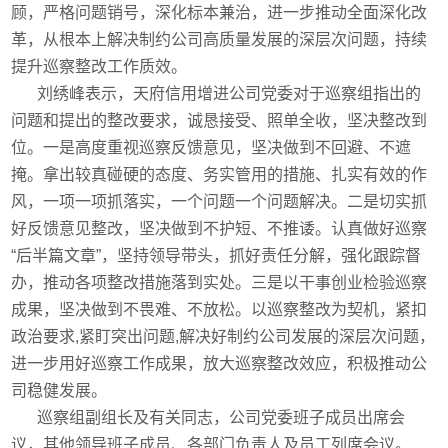
顾，严格问题销号，深化标本兼治，进一步推动全面深化改
革，从根本上解决制约公司高质量发展的深层次问题，持续
提升巡察整改工作质效。
刘绣峰表示，天府信用增进公司党委对于巡察组指出的
问题和提出的整改要求，诚恳接受、照单全收，坚决整改到
位。一是高度重视巡察反馈意见，坚决做到不回避、不遮
掩。拿出较真碰硬的态度、务实管用的措施、扎实有效的作
风，一项一项抓落实，一个问题一个问题解决。二是切实抓
好反馈意见整改，坚决做到不护短、不推诿。认真做好巡察
“后半篇文章”，坚持领导带头，抓好责任分解，强化跟踪督
办，推动各项整改措施落到实处。三是以干事创业检验巡察
成果，坚决做到不畏难、不放松。以巡察整改为契机，紧扣
政治要求,紧盯突出问题,解决好制约公司发展的深层次问题，
进一步用好巡察工作成果，放大巡察整改效应，积极推动公
司稳健发展。
巡察组副组长及有关同志，公司党委班子成员出席会
议，其他领导班子成员、各部门负责人及员工列席会议。