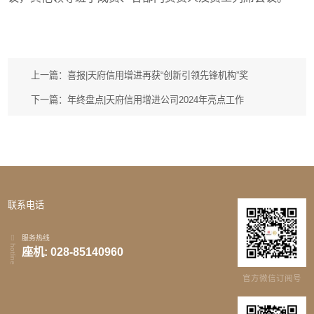
上一篇：喜报|天府信用增进再获“创新引领先锋机构”奖
下一篇：年终盘点|天府信用增进公司2024年亮点工作
联系电话
服务热线
hotline
座机: 028-85140960
官方微信订阅号