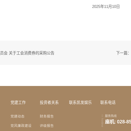
2025
年
11
月
10
日
员会 关于工会消费券的采购公告
党建工作
投资者关系
联系凯发娱乐
联系电话
服务热线
党建动态
财务报告
hotline
座机: 028-8
党风廉政建设
评级报告