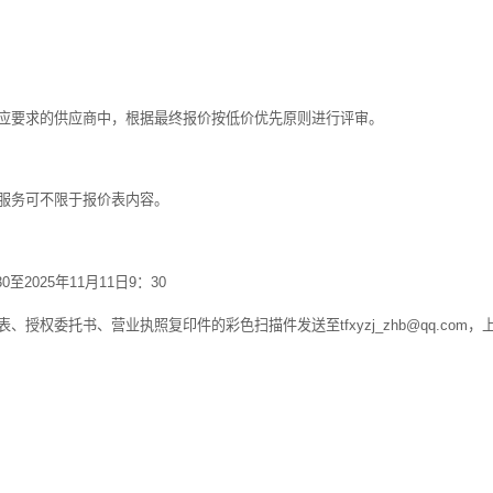
应要求的供应商中，根据最终报价按低价优先原则进行评审。
服务可不限于报价表内容。
30
至
2025
年
11
月
11
日
9
：
30
表、授权委托书、
营业执照复印件的彩色扫描件发送至
tfxyzj_zhb@qq.com
，