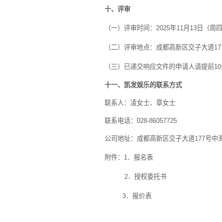
十、评审
（一）评审时间：
2025
年
11
月
13
日（周
（二）评审地点：成都高新区交子大道
17
（三）已递交响应文件的申请人请提前
10
十一、凯发娱乐的联系方式
联系人：凌女士、章女士
联系电话：
028-86057725
公司地址：成都高新区交子大道
177
号中
附件：
1
．报名表
2
．授权委托书
3
．报价表