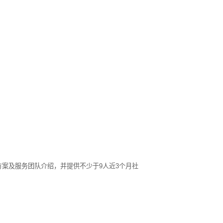
）
方案及服务团队介绍，并提供不少于
9
人近
3
个月社