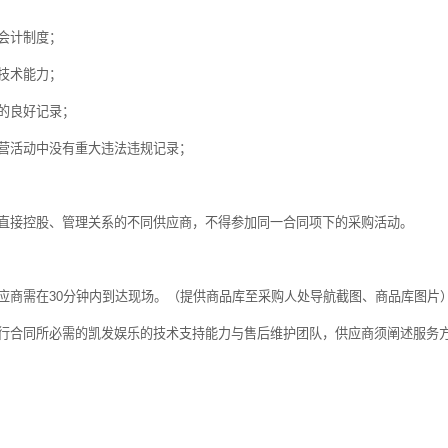
会计制度；
技术能力；
的良好记录；
营活动中没有重大违法违规记录；
直接控股、管理关系的不同供应商，不得参加同一合同项下的采购活动。
应商需在
30
分钟内到达现场。（提供商品库至采购人处导航截图、商品库图片
行合同所必需的凯发娱乐的技术支持能力与售后维护团队，供应商须阐述服务