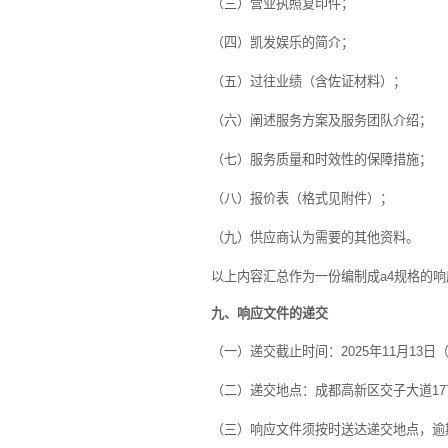
（三）营业执照复印件；
（四）凯发娱乐的简介；
（五）过往业绩（含佐证材料）；
（六）阐述服务方案及服务团队介绍；
（七）服务质量和时效性的保障措施；
（八）报价表（格式见附件）；
（九）供应商认为需要的其他资料。
以上内容汇总作为一份编制成
a4
规格的响
九、响应文件的递交
（一）
递交截止时间：
2025
年
11
月
13
日
（二）
递交
地点：成都高新区交子大道
17
（三）
响应文件须按时送达递交地点，
逾