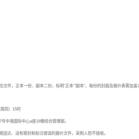
应文件，正本一份、副本二份，标明
“
正本
”“
副本
”
，每份的封面及报价表需加盖
（周四）
15
时
7
号中海国际中心
a
座
18
楼综合管理部。
期送达、没有密封和标注错误的报价文件，采购人恕不接收。