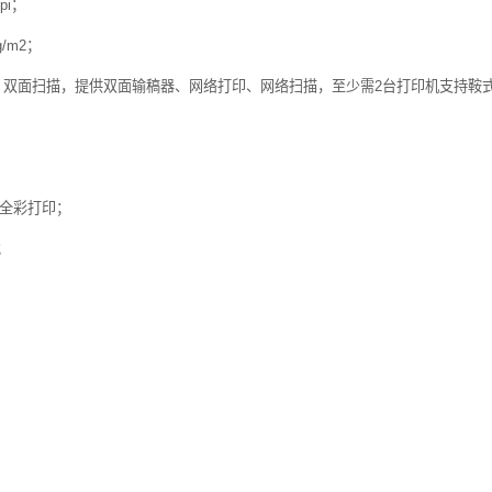
pi
；
g/m2
；
、双面扫描，提供双面输稿器、网络打印、网络扫描，至少需
2
台打印机支持鞍
全彩打印；
；