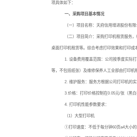
项具体如下：
一、采购项目基本情况
（一）项目名称：
天府信用增进股份有限
（二）
项目简介：采购
打印机租赁
服务，
桌面打印机租赁等。综合考虑打印效果和打印成
1.
设备费用覆盖范围：公司按季度实际打
等，不包括纸张）及维修保养人工全部由打印机
2.
维护服务：服务方根据公司打印机的实
3.
价格：打印价格控制在
0.05
元
/
张（黑白
4.
打印机性能参数要求：
（
1
）大型打印机
①打印速度：不低于每分钟
60
页
a4
大小的