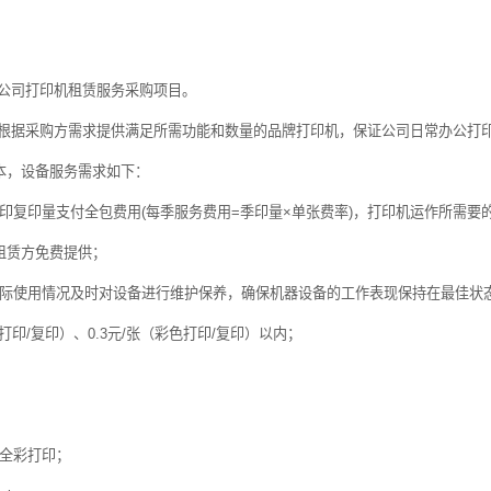
公司打印机租赁服务采购项目。
根据采购方需求提供满足所需功能和数量的品牌打印机，保证公司日常办公打
本，设备服务需求如下：
印复印量支付全包费用
(
每季服务费用
=
季印量×单张费率
)
，打印机运作所需要
租赁方免费提供；
际使用情况及时对设备进行维护保养，确保机器设备的工作表现保持在最佳状
打印
/
复印）、
0.3
元
/
张（彩色打印
/
复印）以内；
全彩打印；