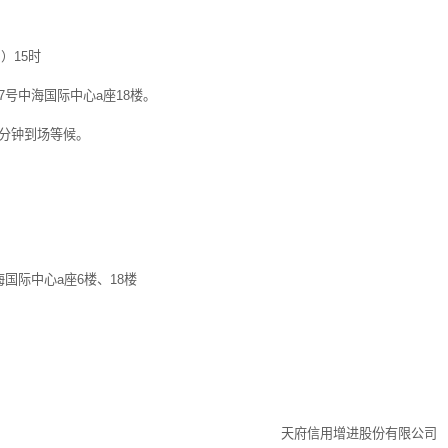
四）
15
时
7
号中海国际中心
a
座
18
楼。
分钟到场等候。
海国际中心
a
座
6
楼、
18
楼
天府信用增进股份有限公司