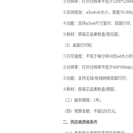
②分辨率：打印分辨率不低于
1200*1200d
③支持纸张：
a3/a4/a5
大小，厚度
70-200
④功能：支持
a3/a4
尺寸复印、双面打印
⑤耗材：原装正品墨粉盒
/
感光鼓；
（
2
）桌面打印机
①打印速度：不低于每分钟
18
页
a4
大小的
②分辨率：打印分辨率不低于
600*600dpi
③功能：支持无线
/
有线网络双面打印；
④耗材：原装正品墨粉盒
/
硒鼓；
（三）服务期限：
1
年。
（四）预算金额：不超过
8
万元。
二、供应商资格条件