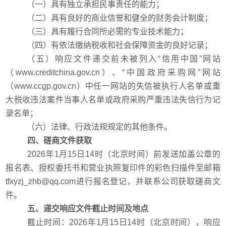
（一）具有独立承担民事责任的能力；
（二）具有良好的商业信誉和健全的财务会计制度；
（三）具有履行合同所必需的专业技术能力；
（四）有依法缴纳税收和社会保障资金的良好记录；
（五）
响应文件
递交
前未被列入
“
信用中国
”
网站
（
www.creditchina.gov.cn
）
、
“
中国政府采购网
”
网站
（
www.ccgp.gov.cn
）
中任一网站的失信被执行人名单或重
大税收违法案件当事人名单或政府采购严重违法失信行为记
录
名
单
；
（六）法律、行政法规规定的其他条件。
四、磋商文件获取
2026
年
1
月
15
日
14
时（北京时间）前发送加盖公章的
报名表、授权委托书和营业执照复印件的彩色扫描件至邮箱
tfxyzj_zhb@qq.com
进行报名登记，并联系公司获取磋商文
件。
五、递交响应文件截止时间及地点
截止时间：
2026
年
1
月
15
日
14
时（北京时间），
响应