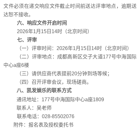
文件必须在
递交
响应文件截止时间前送达
评审地点，
逾期送
达恕不接收。
六、响应文件开启时间
2026
年
1
月
15
日
14
时（北京时间）
七、评审
（一）评审时间：
2026
年
1
月
15
日
14
时（北京时间）
（二）评审地点：
成都高新区交子大道
177
号中海国际
中心
a
座
6
楼
（三）请供应商代表提前
20
分钟到场等候；
（四）召开评审会议，现场磋商。
八、凯发娱乐的联系方式
通讯地
址：
177
号中海国际中心
a
座
1809
联系人：
吴老师
联系电话：
028-8
5502076
附件：报名表及授权委托书