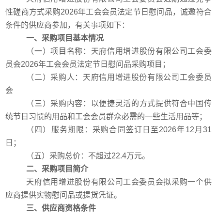
性磋商方式采购
202
6
年
工会会员
法定节日慰问品，诚邀
符合
条件的供应商参加
，有关事项如下：
一、采购项目基本情况
（一）
项目名称：
天府信用增进股份有限公司工会委
员会
202
6
年
工会会员
法定节日
慰问品
采购项目
；
（二）采购人：天府信用增进股份有限公司工会委员
会
（三）
采购内容：
以便捷灵活的方式提供符合中国传
统节日习惯的用品和工会会员群众必需的一些生活用品等；
（四）服务期限：采购合同签订日至
2026
年
12
月
31
日；
（五）采购总价：不超过
22.4
万元。
二、采购项目简介
天府信用增进股份有限公司工会委员会拟采购一个供
应商提供实物慰问品或提货凭证。
三
、供应商资格条件