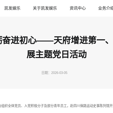
凯发娱乐
凯发娱乐
关于凯发娱乐
资讯中心
业务介
砺奋进初心——天府增进第一
展主题党日活动
日期：2026-03-05
合组织全体党员、入党积极分子及部分青年员工，赴四川保路运动史事陈列馆开