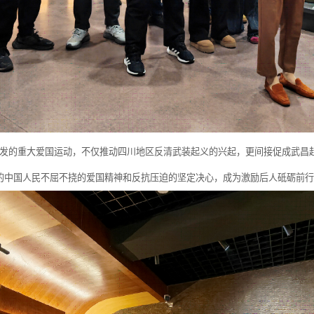
发的重大爱国运动，不仅推动四川地区反清武装起义的兴起，更间接促成武昌
的中国人民不屈不挠的爱国精神和反抗压迫的坚定决心，成为激励后人砥砺前行