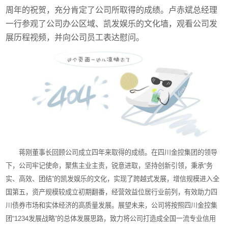
周年的祝贺，充分肯定了公司所取得的成绩。卢赤斌总经理
一行参观了公司办公区域、凯发娱乐的文化墙，观看公司发
展历程视频，并向公司员工表达慰问。
蒋刚董事长回顾公司成立四年来取得的成绩。在四川金控集团的领导
下，公司牢记使命，聚焦主业主责，锐意进取，坚持创新引领，秉承“务
实、高效、团结”的凯发娱乐的文化，实现了跨越式发展，增信规模进入全
国第五，资产规模较成立初期翻番，经营效益位居行业前列，有效助力四
川债券市场和实体经济的高质量发展。展望未来，公司将按照四川金控集
团“
1234
发展战略”的总体发展思路，致力将公司打造成全国一流专业信用