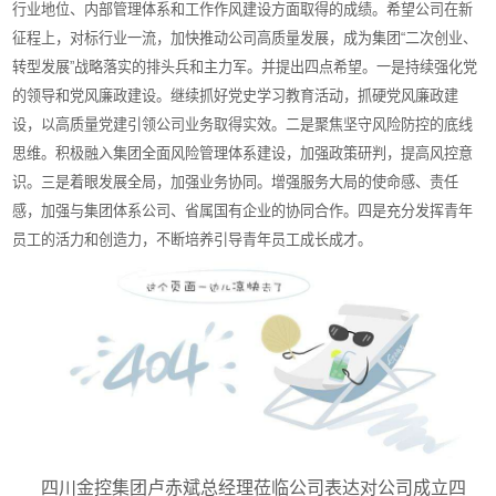
行业地位、内部管理体系和工作作风建设方面取得的成绩。希望公司在新
征程上，对标行业一流，加快推动公司高质量发展，成为集团“二次创业、
转型发展”战略落实的排头兵和主力军。并提出四点希望。一是持续强化党
的领导和党风廉政建设。继续抓好党史学习教育活动，抓硬党风廉政建
设，以高质量党建引领公司业务取得实效。二是聚焦坚守风险防控的底线
思维。积极融入集团全面风险管理体系建设，加强政策研判，提高风控意
识。三是着眼发展全局，加强业务协同。增强服务大局的使命感、责任
感，加强与集团体系公司、省属国有企业的协同合作。四是充分发挥青年
员工的活力和创造力，不断培养引导青年员工成长成才。
四川金控集团卢赤斌总经理莅临公司表达对公司成立四