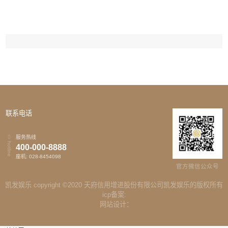
联系电话
服务热线
hotline
400-000-8888
座机: 028-8454098
官方微信公众号
凯发娱乐 copyright ©2020 天府信用增进股份有限公司凯发娱乐的版权所有
icp备案:
网站设计：