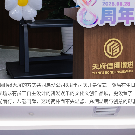
触碰
led
大屏的方式共同启动公司
8
周年司庆开幕仪式。随后在生
现场既有员工自主设计的凯发娱乐的文化文创作品展，更设置了
光而行，八载同辉，这场简朴而不失温馨、充满温度与创意的
8