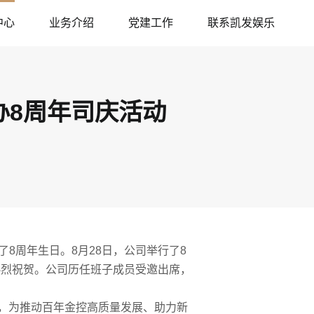
中心
业务介绍
党建工作
联系凯发娱乐
办8周年司庆活动
了
8
周年生日。
8
月
28
日，公司举行了
8
热烈祝贺。公司历任班子成员受邀出席，
，为推动百年金控高质量发展、助力新