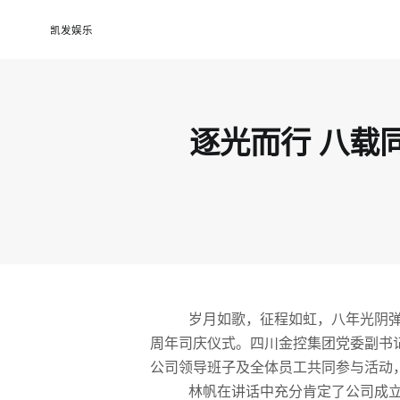
逐光而行 八载同辉 ——天府信用增进公司举办8周年司庆活动-凯发娱乐
凯发娱乐
逐光而行 八载
岁月如歌，征程如虹，八年光阴
周年司庆仪式。四川金控集团党委副书
公司领导班子及全体员工共同参与活动
林帆在讲话中充分肯定了公司成