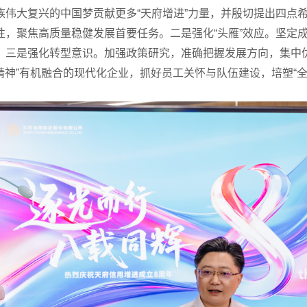
族伟大复兴的中国梦贡献更多
“
天府增进
”
力量，并殷切提出四点
性，聚焦高质量稳健发展首要任务。
二是
强化
“
头雁
”
效应。坚定
。
三是
强化转型意识。加强政策研究，准确把握发展方向，集中
精神
”
有机融合的现代化企业，抓好员工关怀与队伍建设，培塑
“