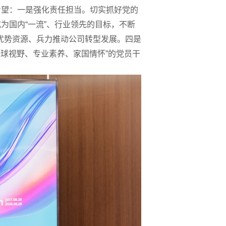
希望：
一是
强化责任担当。切实抓好党的
成为国内
“
一流
”
、行业领先的目标，不断
优势资源、兵力推动公司转型发展。
四是
全球视野、专业素
养、家国情怀
”
的党员干