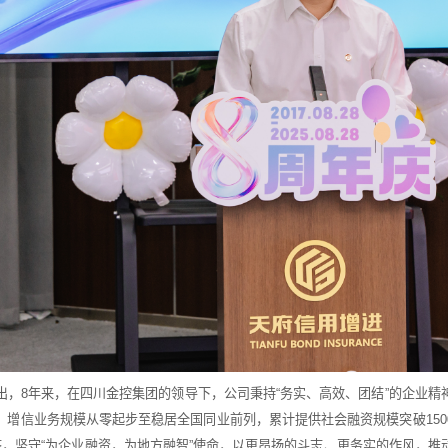
出，
8
年来，在四川金控集团的领导下，公司秉持
“
务实、高效、团结
”
的企业精
，增信业务规模从零起步至稳居全国同业前列，累计提供社会融资规模突破
150
态，坚守
“
为企业融资，为地方融智
”
使命，以更昂扬的斗志、更务实的作风，推