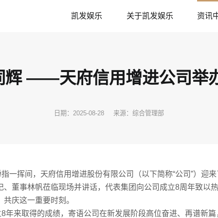
凯发娱乐
关于凯发娱乐
资讯
同辉 ——天府信用增进公司举
日期：2025-08-28
来源：综合管理部
弹指一挥间，天府信用增进股份有限公司（以下简称
“
公司
”
）迎来
记、董事林帆莅临现场并讲话，代表集团向公司成立
8
周年致以
，共庆这一重要时刻。
立
8
年来取得的成绩，寄语公司在新发展阶段高位奋进、再谱新篇