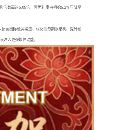
购倍数高达
5.05
倍，票面利率由初始
5.2%
压降至
人拓宽国际融资渠道、优化债务期限结构、提升融
设注入更强增信动能。