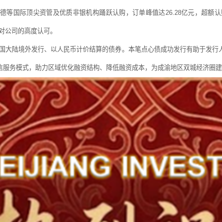
莱德等国际顶尖资管及优质非银机构踊跃认购，订单峰值达
26.28
亿元，超额认
对公司的高度认可。
国大陆境外发行、以人民币计价结算的债券。本笔点心债成功发行有助于发行
信服务模式，助力区域优化融资结构、降低融资成本，为成渝地区双城经济圈建