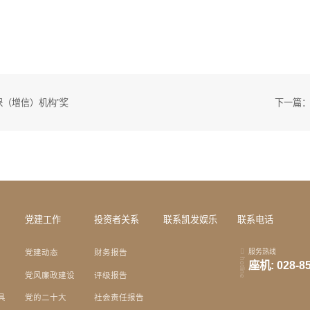
（增信）机构”奖
党建工作
投资者关系
联系凯发娱乐
联系电话
服务热线
党建动态
财务报告
hotline
座机: 028-8
党风廉政建设
评级报告
具
党的二十大
社会责任报告