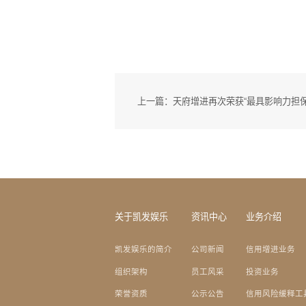
上一篇：天府增进再次荣获“最具影响力担保
关于凯发娱乐
资讯中心
业务介绍
凯发娱乐的简介
公司新闻
信用增进业务
组织架构
员工风采
投资业务
荣誉资质
公示公告
信用风险缓释工