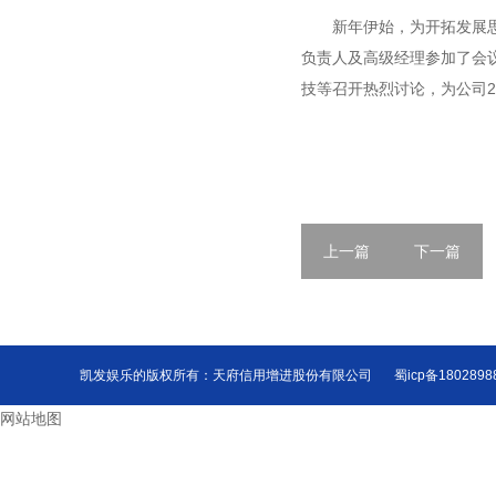
新年伊始，为开拓发展思
负责人及高级经理参加了会
技等召开热烈讨论，为公司
2
上一篇
下一篇
凯发娱乐的版权所有：天府信用增进股份有限公司
蜀icp备180289
网站地图