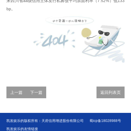
来四川省
aa
级信用主体发行私募债平均票面利率
（
7.52%
）低
133
bp
。
上一篇
下一篇
返回列表页
凯发娱乐的版权所有：天府信用增进股份有限公司
蜀icp备18028988号
凯发娱乐的友情链接