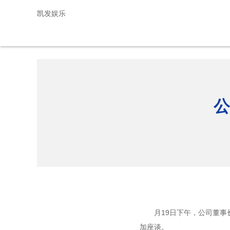
公司董事长带队赴青白江区交流座谈-凯发娱乐
凯发娱乐
公
月
19
日下午，公司董事
加座谈。