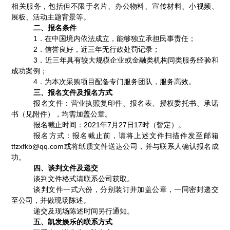
相关服务，包括但不限于名片、办公物料、宣传材料、小视频、
展板、活动主题背景等。
二、报名条件
1
．
在中国境内依法成立，能够独立承担民事责任；
2
．
信誉良好，近三年无行政处罚记录；
3
．近三年具有较大规模企业或金融类机构同类服务经验和
成功案例；
4
．为本次采购项目配备专门服务团队，服务高效。
三、报名文件及报名方式
报名文件：营业执照复印件、报名表、授权委托书、承诺
书（见附件），均需加盖公章。
报名截止时间：
2021
年
7
月
27
日
17
时（暂定）。
报名方式：报名截止前，请将上述文件扫描件发至邮箱
tfzxfkb@qq.com
或将纸质文件送达公司，并与联系人确认报名成
功。
四、谈判文件及递交
谈判文件格式请联系公司获取。
谈判文件一式六份，分别装订并加盖公章，一同密封递交
至公司，并做现场陈述。
递交及现场陈述时间另行通知。
五、凯发娱乐的联系方式