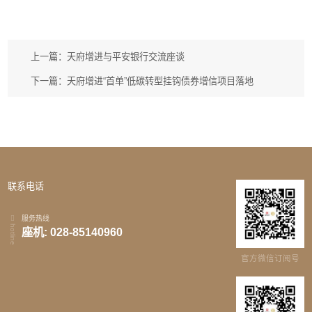
上一篇：天府增进与平安银行交流座谈
下一篇：天府增进“首单”低碳转型挂钩债券增信项目落地
联系电话
服务热线
hotline
座机: 028-85140960
官方微信订阅号