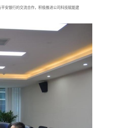
与平安银行的交流合作，积极推进公司科技赋能建