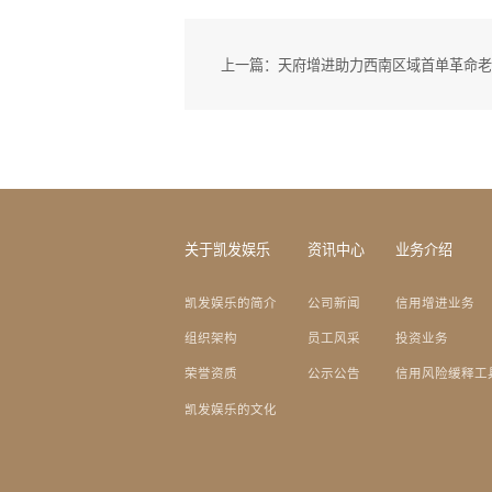
上一篇：天府增进助力西南区域首单革命老
关于凯发娱乐
资讯中心
业务介绍
凯发娱乐的简介
公司新闻
信用增进业务
组织架构
员工风采
投资业务
荣誉资质
公示公告
信用风险缓释工
凯发娱乐的文化