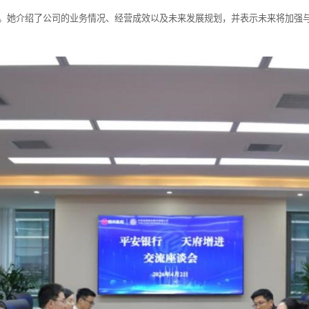
。她介绍了公司的业务情况、经营成效以及未来发展规划，并表示未来将加强