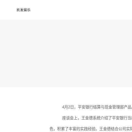
天府增进与平安银行交流座谈-凯发娱乐
凯发娱乐
4
月
2
日，平安银行结算与现金管理部产品
座谈会上，王金德系统介绍了平安银行当
色，积累了丰富的实践经验。王金德结合公司实