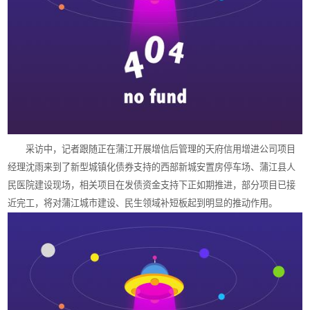
采访中，记者跟随正在蒲江开展增信后管理的天府信用增进公司项目
经理沈雨来到了新型城镇化债券支持的西部新城安置房停车场、蒲江县人
民医院建设现场，相关项目在发债资金支持下正如期推进，部分项目已接
近完工，将对蒲江城市建设、民生领域补短板起到明显的推动作用。