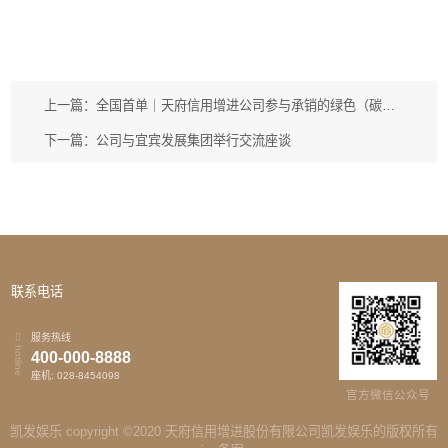
上一篇：全国首单｜天府信用增进公司参与承销的绿色（碳中和）债权融资计划成功发行
下一篇：公司与宜宾发展集团举行交流座谈
联系电话
服务热线
hotline
400-000-8888
座机: 028-8454098
官方微信公众号
凯发娱乐 copyright ©2020 天府信用增进股份有限公司凯发娱乐的版权所有