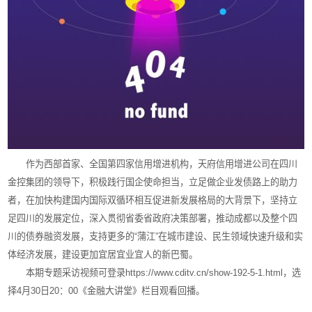
作为西部首家、全国第四家信用增进机构，天府信用增进公司在四川
金控集团的领导下，积极践行国企使命担当，立足做企业发债路上的助力
者，在加快构建国内国际双循环相互促进新发展格局的大背景下，坚持立
足四川的发展定位，深入贯彻省委省政府决策部署，推动成都以及整个四
川的债券融资发展，支持更多的“蒲江”在城市建设、民生领域快速升级和实
体经济发展，建设更加宜居宜业宜人的新巴蜀。
本期专题采访视频可登录
https://www.cditv.cn/show-192-5-1.html
，选
择
4
月
30
日
20
：
00
《金融大讲堂》栏目观看回播。